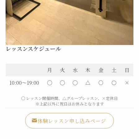
レッスンスケジュール
月
火
水
木
金
土
日
10:00～19:00
◯
◯
◯
△
○
〇
×
○ レッスン開催時間、△グループレッスン、×定休日
※上記以外に祝日はお休みとなります
体験レッスン申し込みページ