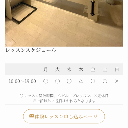
レッスンスケジュール
月
火
水
木
金
土
日
10:00～19:00
◯
◯
◯
△
○
〇
×
○ レッスン開催時間、△グループレッスン、×定休日
※上記以外に祝日はお休みとなります
体験レッスン申し込みページ