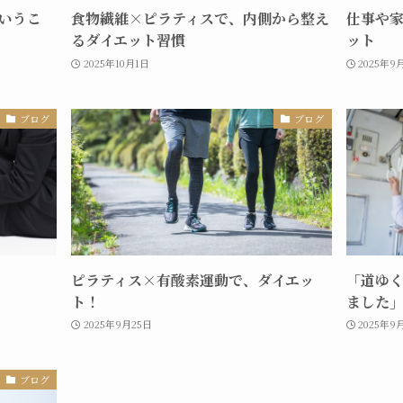
いうこ
食物繊維×ピラティスで、内側から整え
仕事や
るダイエット習慣
ット
2025年10月1日
2025年9
ブログ
ブログ
ピラティス×有酸素運動で、ダイエッ
「道ゆ
ト！
ました
2025年9月25日
2025年9
ブログ