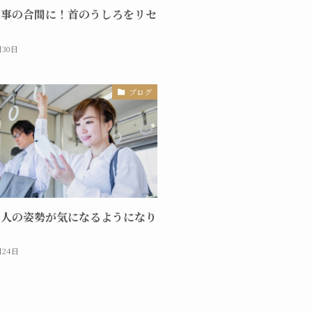
家事の合間に！首のうしろをリセ
月30日
ブログ
く人の姿勢が気になるようになり
」
月24日