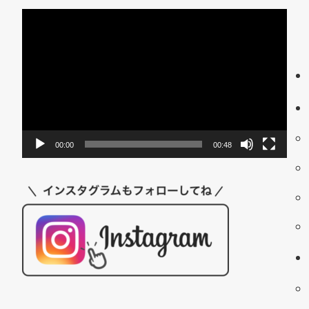
動
画
プ
レ
ー
ヤ
ー
00:00
00:48