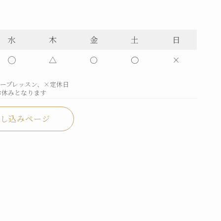
水
木
金
土
日
◯
△
○
〇
×
ループレッスン、×定休日
お休みとなります
し込みページ