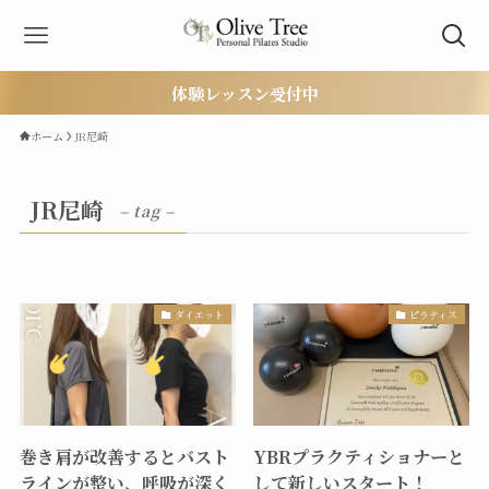
体験レッスン受付中
ホーム
JR尼崎
JR尼崎
– tag –
ダイエット
ピラティス
巻き肩が改善するとバスト
YBRプラクティショナーと
ラインが整い、呼吸が深く
して新しいスタート！