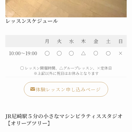
レッスンスケジュール
月
火
水
木
金
土
日
10:00～19:00
◯
◯
◯
△
○
〇
×
○ レッスン開催時間、△グループレッスン、×定休日
※上記以外に祝日はお休みとなります
体験レッスン申し込みページ
JR尼崎駅５分の小さなマシンピラティススタジオ
【オリーブツリー】